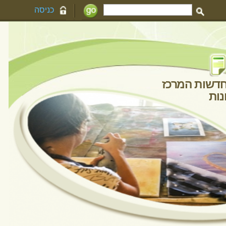
כניסה
חדשות המרכז
גלריית תמונות
יינים
 רביעי
לים
הודעה חדשה
מנחם
12:21
24/01/23
היבה
14:54
22/01/23
מיכל
12:32
22/01/23