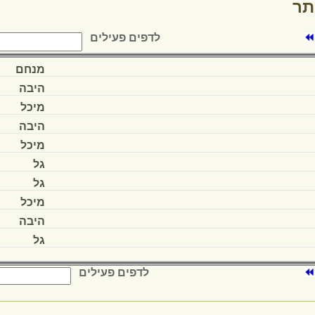
עבודה אונליין
עבודה ברשת
דרושים
דרושים
עבודה מהבית
דרושים כללי
דרושים
דפי ארכיון:
86
85
84
83
82
לדפים פ
דף הבית
מפת האתר
צור קשר
הוסף
שמורות למרכז מדע ודעת
שלומי מיקוד 22832 ת"ד 3290, טל' 04-9808249, פקס 04-9875230, מייל