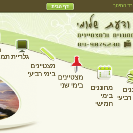
האגף למחוננים ומצטיינים - משרד החינוך
למורים
מצט
בימי
מצטיינים
בימי שני
ז
מחוננים
מחוננים
מחוננים
מחוננים
בימי
בימי רביעי
בימי
בימי שני
חמישי
שלישי
פורומים
פורום האתר
דפי ארכיון:
86
85
84
83
82
לדפים פעי
קלדנית
עבודה אונליין
עבודה מהבית