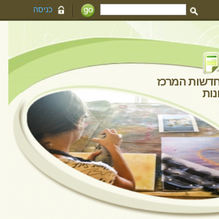
כניסה
חדשות המרכז
גלריית תמונות
יינים
 רביעי
פעילים
הודעה חדשה
20/03/25
00:02
scott
20/03/25
00:02
scott
13/03/25
01:42
Clark