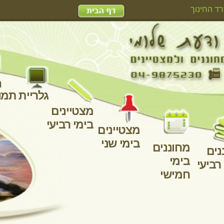
האגף למחוננים ומצטיינים - משרד החינוך
למורים
מצט
בימי
מצטיינים
בימי שני
ז
מחוננים
מחוננים
מחוננים
מחוננים
בימי
בימי רביעי
בימי
בימי שני
חמישי
שלישי
פורומים
פורום האתר
דפי ארכיון:
117
116
115
114
113
לדפים 
הצעת הלוואה ( ecofinance2020@gmail.com)
הצעת הלוואה ( ecofinance2020@gmail.com)
הצעת הלוואה של 3% תחול כעת