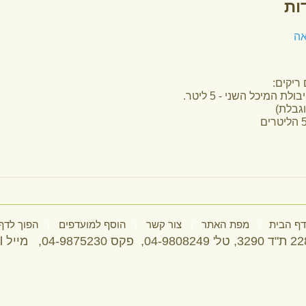
(לרשותכם כמות מים בלתי מוגבלת)
עליכם למלא את המיכל בעל 5 הליטרים
ב-4 ליטר בלבד!
איך תעשו זאת?
הדפסת החידה
דף הבית
מפת האתר
צור קשר
הוסף
שמורות למרכז מדע ודעת
שלומי מיקוד 22832 ת"ד 3290, טל' 04-9808249, פקס 04-9875230, מייל