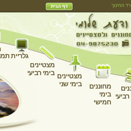
האגף למחוננים ומצטיינים - משרד החינוך
למורים
מצט
בימי
מצטיינים
בימי שני
ז
מחוננים
מחוננים
מחוננים
מחוננים
בימי
בימי רביעי
בימי
בימי שני
חמישי
שלישי
פינה למחשבה
חידות
חזרה לרשימת החידות המלאה
חידת המים
קיבלתם לידכם שני מיכלי מים ריקים:
קיבולת מיכל אחד-3 ליטר, וקיבולת המיכל השני - 5 ליטר.