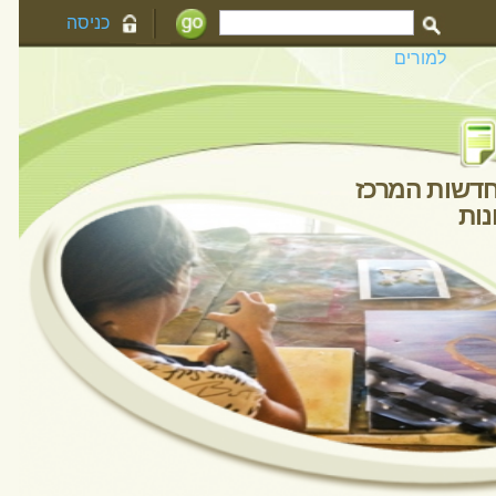
כניסה
למורים
חדשות המרכז
גלריית תמונות
יינים
 רביעי